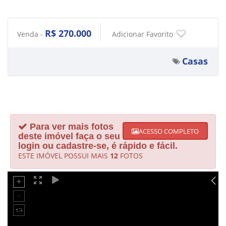
R$ 270.000
Venda -
Adicionar Favorito
Casas
Para ver mais fotos
ACESSO COMPLETO
deste imóvel faça o seu
login ou cadastre-se, é rápido e fácil.
ESTE IMÓVEL POSSUI MAIS
12
FOTOS