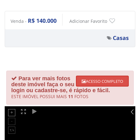
R$ 140.000
Venda -
Adicionar Favorito
Casas
Para ver mais fotos
ACESSO COMPLETO
deste imóvel faça o seu
login ou cadastre-se, é rápido e fácil.
ESTE IMÓVEL POSSUI MAIS
11
FOTOS