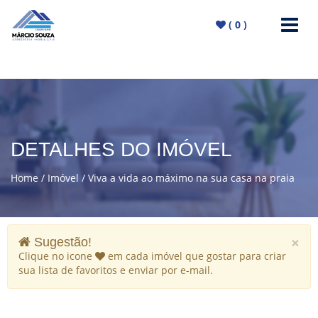
(
0
)
DETALHES DO IMÓVEL
Home
Imóvel
Viva a vida ao máximo na sua casa na praia
×
Sugestão!
Clique no icone
em cada imóvel que gostar para criar
sua lista de favoritos e enviar por e-mail.